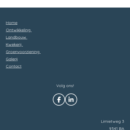
Home
Ontwikkeling
Landbouw
Kwekerij
Groenvoorziening
Galerij
Contact
Volg ons!
F
L
a
i
c
n
e
k
Limietweg 3
b
e
9341 BA
o
d