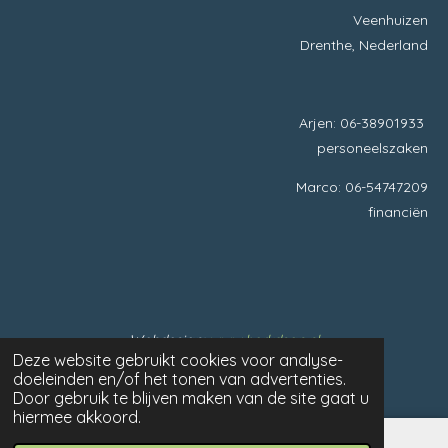
o
I
Veenhuizen
k
n
Drenthe, Nederland
Arjen: 06-38901933
personeelszaken
Marco: 06-54747209
financiën
Webdesign:
www.herkdsgn.nl
Deze website gebruikt cookies voor analyse-
© 2020 EersteWijk
doeleinden en/of het tonen van advertenties.
Door gebruik te blijven maken van de site gaat u
hiermee akkoord.