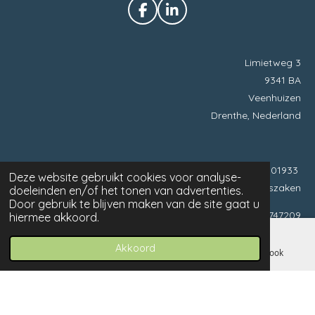
F
L
a
i
c
n
e
k
Limietweg 3
b
e
9341 BA
o
d
o
I
Veenhuizen
k
n
Drenthe, Nederland
Arjen: 06-38901933
Deze website gebruikt cookies voor analyse-
personeelszaken
doeleinden en/of het tonen van advertenties.
Door gebruik te blijven maken van de site gaat u
Marco: 06-54747209
hiermee akkoord.
financiën
Akkoord
E-mailadres
Telefoonnummer
Facebook