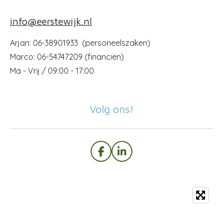
info@eerstewijk.nl
Arjan: 06-38901933 (personeelszaken)
Marco: 06-54747209 (financiën)
Ma - Vrij / 09:00 - 17:00
Volg ons!
F
L
a
i
c
n
e
k
b
e
o
d
o
I
k
n